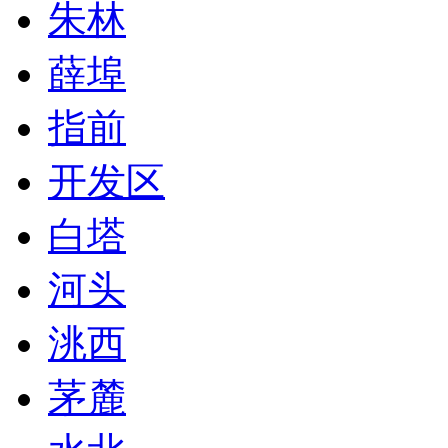
朱林
薛埠
指前
开发区
白塔
河头
洮西
茅麓