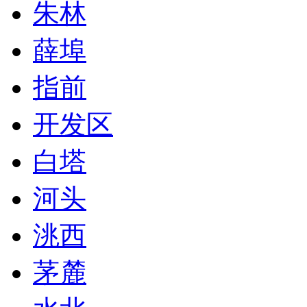
朱林
薛埠
指前
开发区
白塔
河头
洮西
茅麓