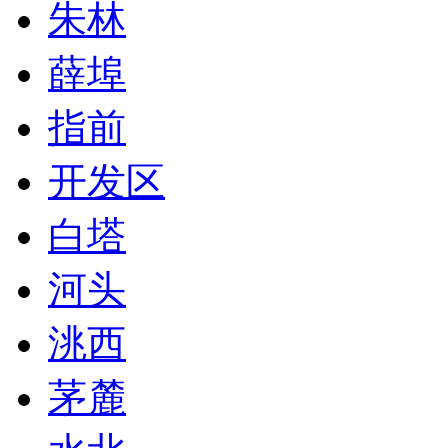
朱林
薛埠
指前
开发区
白塔
河头
洮西
茅麓