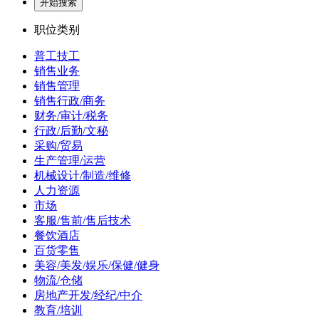
开始搜索
职位类别
普工技工
销售业务
销售管理
销售行政/商务
财务/审计/税务
行政/后勤/文秘
采购/贸易
生产管理/运营
机械设计/制造/维修
人力资源
市场
客服/售前/售后技术
餐饮酒店
百货零售
美容/美发/娱乐/保健/健身
物流/仓储
房地产开发/经纪/中介
教育/培训