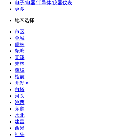
电子/电器/半导体/仪器仪表
更多
地区选择
市区
金城
儒林
尧塘
直溪
朱林
薛埠
指前
开发区
白塔
河头
洮西
茅麓
水北
建昌
西岗
社头