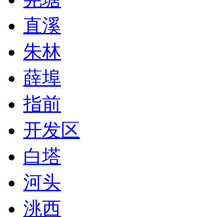
直溪
朱林
薛埠
指前
开发区
白塔
河头
洮西