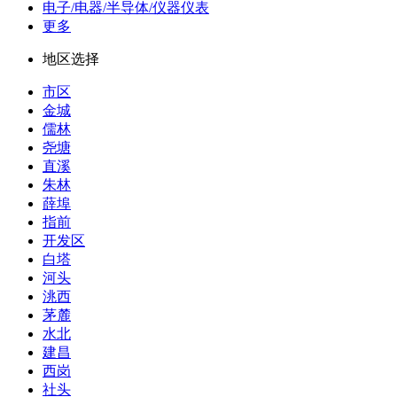
电子/电器/半导体/仪器仪表
更多
地区选择
市区
金城
儒林
尧塘
直溪
朱林
薛埠
指前
开发区
白塔
河头
洮西
茅麓
水北
建昌
西岗
社头