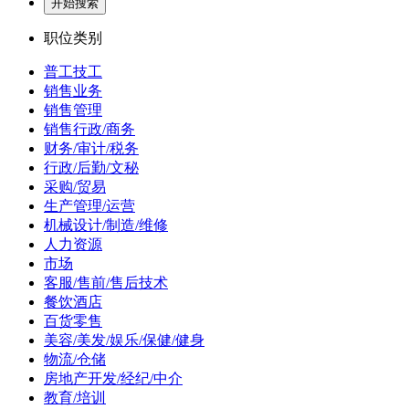
开始搜索
职位类别
普工技工
销售业务
销售管理
销售行政/商务
财务/审计/税务
行政/后勤/文秘
采购/贸易
生产管理/运营
机械设计/制造/维修
人力资源
市场
客服/售前/售后技术
餐饮酒店
百货零售
美容/美发/娱乐/保健/健身
物流/仓储
房地产开发/经纪/中介
教育/培训