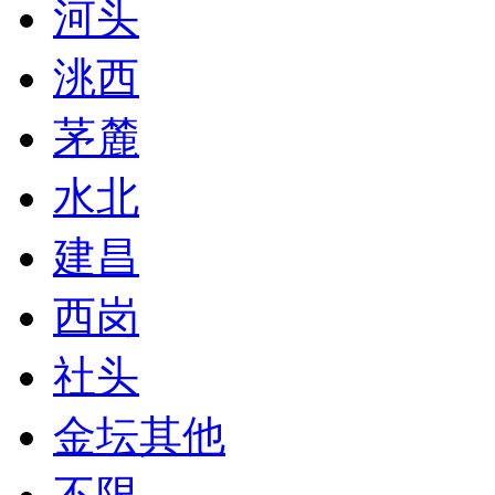
河头
洮西
茅麓
水北
建昌
西岗
社头
金坛其他