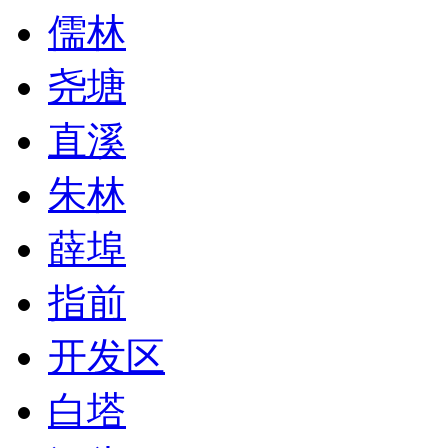
儒林
尧塘
直溪
朱林
薛埠
指前
开发区
白塔