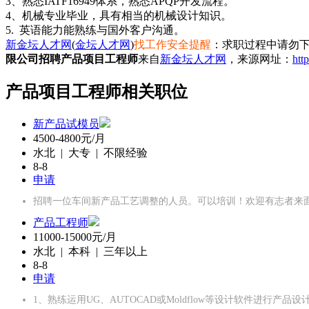
3、熟悉IATF16949体系，熟悉APQP开发流程。
4、机械专业毕业，具有相当的机械设计知识。
5. 英语能力能熟练与国外客户沟通。
新金坛人才网
(
金坛人才网
)
找工作安全提醒
：求职过程中请勿下
限公司招聘产品项目工程师
来自
新金坛人才网
，来源网址：
htt
产品项目工程师相关职位
新产品试模员
4500-4800元/月
水北 | 大专 | 不限经验
8-8
申请
招聘一位车间新产品工艺调整的人员。可以培训！欢迎有志者来
产品工程师
11000-15000元/月
水北 | 本科 | 三年以上
8-8
申请
1、熟练运用UG、AUTOCAD或Moldflow等设计软件进行产