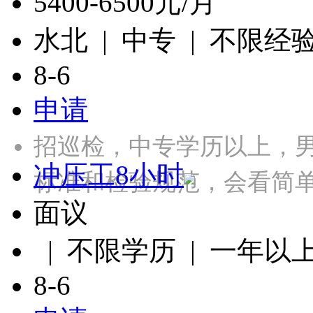
5400-6500元/月
水北 | 中专 | 不限经
8-6
申请
招巡检，中专学历以上，
冲压工8小时
标准和检验规范，会看简单
面议
| 不限学历 | 一年以
8-6