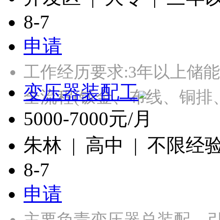
8-7
申请
工作经历要求:3年以上储
变压器装配工
全流程(钣金、布线、铜排
5000-7000元/月
朱林 | 高中 | 不限经
8-7
申请
主要负责变压器总装配、引