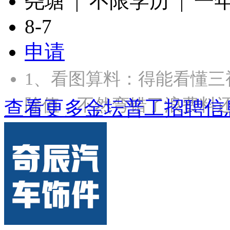
尧塘 | 不限学历 | 一
8-7
申请
1、‌看图算料‌：得能看
除值，不然弯错了浪费料还
查看更多金坛普工招聘信