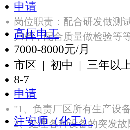
申请
岗位职责：配合研发做测
高压电工
归档，配合质量做检验等等
7000-8000元/月
市区 | 初中 | 三年以
8-7
申请
"1、负责厂区所有生产设
注安师（化工）
2、处理各种设备的突发故