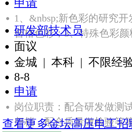
申请
1、&nbsp;新色彩的研
研发部技术员
合格色彩；3、特殊色彩颜
面议
金城 | 本科 | 不限经
8-8
申请
岗位职责：配合研发做测
归档，配合质量做检验等等
查看更多金坛高压电工招