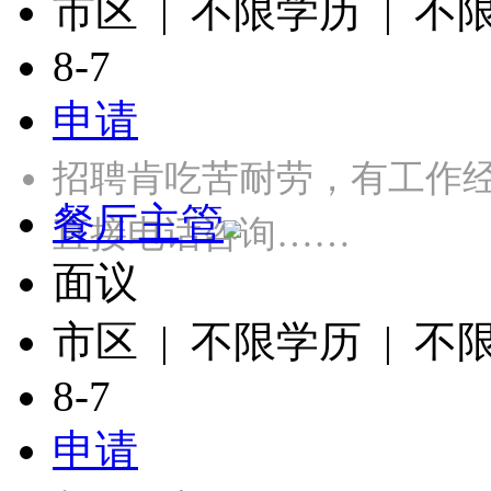
市区 | 不限学历 | 不
8-7
申请
招聘肯吃苦耐劳，有工作
餐厅主管
直接电话咨询……
面议
市区 | 不限学历 | 不
8-7
申请