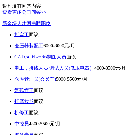
暂时没有问答内容
查看更多公司问答>>
新金坛人才网急聘职位
折弯工
面议
变压器装配工
6000-8000元/月
CAD,solidworks制图人员
面议
电工，接线人员,调试人员(低压电器）
4000-8500元/月
仓库管理员(会叉车)
5000-5500元/月
氩弧焊工
面议
打磨拉丝
面议
机修工
面议
中控员
4800-5500元/月
财务专员
面议