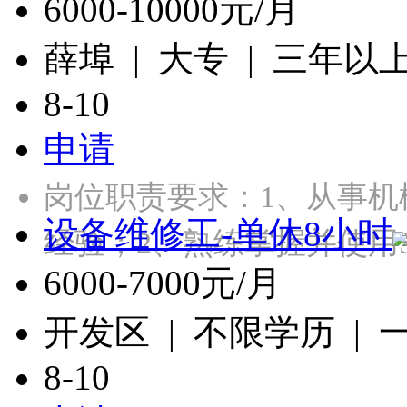
6000-10000元/月
薛埠 | 大专 | 三年以
8-10
申请
岗位职责要求：1、从事机
设备维修工-单休8小时
经验；2、熟练掌握并使用Sol
6000-7000元/月
开发区 | 不限学历 |
8-10