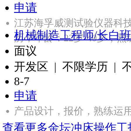
申请
江苏海孚威测试验仪器科
机械制造工程师/长白
历，年龄：22岁-40岁，熟
面议
开发区 | 不限学历 |
8-7
申请
产品设计，报价，熟练运用CA
……
查看更多金坛冲床操作工