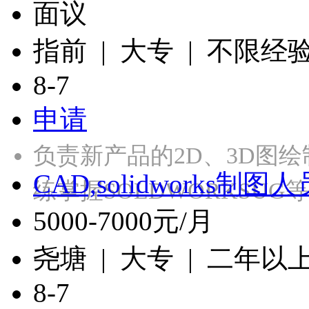
面议
指前 | 大专 | 不限经
8-7
申请
负责新产品的2D、3D图
CAD,solidworks制图人
练掌握SOLDWORKSU
5000-7000元/月
尧塘 | 大专 | 二年以
8-7