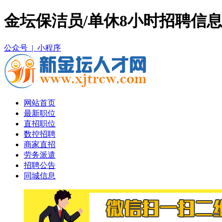
金坛保洁员/单休8小时招聘信
公众号 |
小程序
网站首页
最新职位
直招职位
数控招聘
商家直招
劳务派遣
招聘公告
同城信息