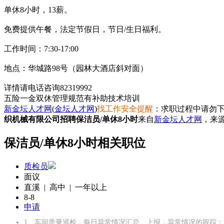
单休8小时，13薪。
免费提供午餐，法定节假日，节日/生日福利。
工作时间：7:30-17:00
地点：华城路98号（园林大酒店斜对面）
详情请电话咨询82319992
五险一金
双休
管理规范
有补助
技术培训
新金坛人才网
(
金坛人才网
)
找工作安全提醒
：求职过程中请勿下
织机械有限公司招聘保洁员/单休8小时
来自
新金坛人才网
，来
保洁员/单休8小时相关职位
质检员
面议
直溪 | 高中 | 一年以上
8-8
申请
1、车间质量巡检，每日异常情况汇总、上报，异常情况的跟踪；