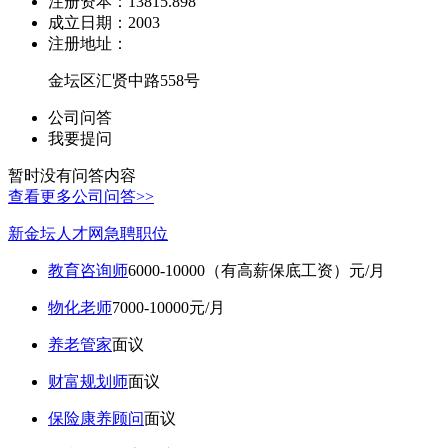
注册资本：
13815.898
成立日期：
2003
注册地址：
金坛区汇贤中路558号
公司问答
我要提问
暂时没有问答内容
查看更多公司问答>>
新金坛人才网急聘职位
教育咨询师
6000-10000（有高薪保底工资）元/月
物化老师
7000-10000元/月
养老管家
面议
财富规划师
面议
保险康养顾问
面议