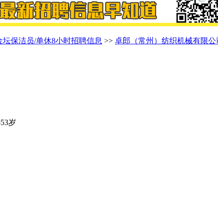
金坛保洁员/单休8小时招聘信息
>>
卓郎（常州）纺织机械有限公
-53岁