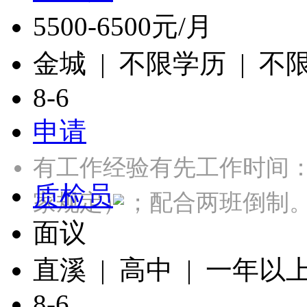
5500-6500元/月
金城 | 不限学历 | 不
8-6
申请
有工作经验有先工作时间：
质检员
家规定）；配合两班倒制
面议
直溪 | 高中 | 一年以
8-6