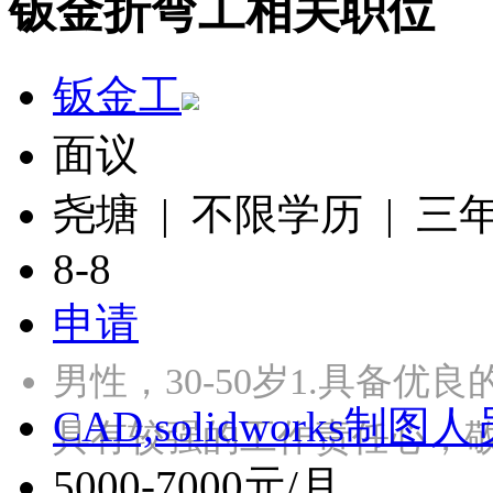
钣金折弯工相关职位
钣金工
面议
尧塘 | 不限学历 | 三
8-8
申请
男性，30-50岁1.具备优
CAD,solidworks制图人
具有较强的工作责任心，
5000-7000元/月