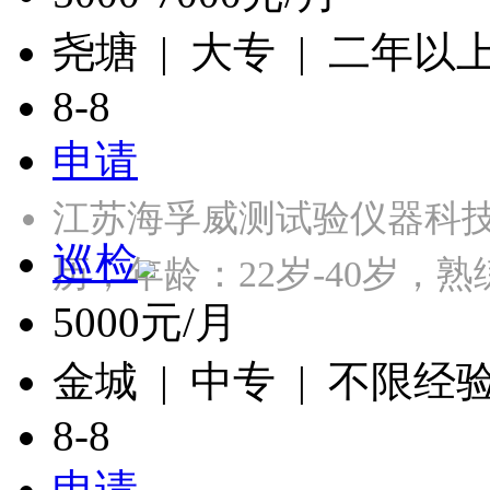
尧塘 | 大专 | 二年以
8-8
申请
江苏海孚威测试验仪器科
巡检
历，年龄：22岁-40岁，熟
5000元/月
金城 | 中专 | 不限经
8-8
申请