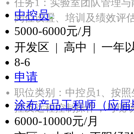
任务1：实验室团队管理与
中控员
岗位设置、培训及绩效评
5000-6000元/月
开发区 | 高中 | 一年
8-6
申请
职位类别：中控员1、按
涂布产品工程师（应届
控及远程控制操作，与现
6000-10000元/月