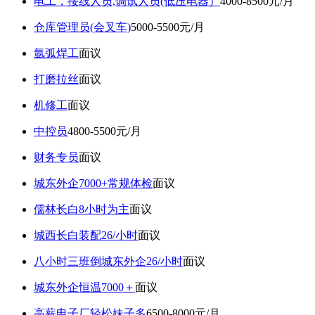
电工，接线人员,调试人员(低压电器）
4000-8500元/月
仓库管理员(会叉车)
5000-5500元/月
氩弧焊工
面议
打磨拉丝
面议
机修工
面议
中控员
4800-5500元/月
财务专员
面议
城东外企7000+常规体检
面议
儒林长白8小时为主
面议
城西长白装配26/小时
面议
八小时三班倒城东外企26/小时
面议
城东外企恒温7000＋
面议
高薪电子厂轻松妹子多
6500-8000元/月