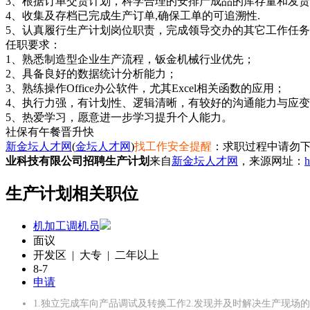
3、根据订单交货计划，科学合理的安排产成品的库存量和发
4、收集及存档已完成生产订单,确保工单的可追溯性.
5、认真履行生产计划岗位职责，完成领导交办的其它工作任
任职要求：
1、熟悉制造型企业生产流程，钣金机械行业优先；
2、具备良好的数据统计分析能力；
3、熟练操作Office办公软件，尤其Excel相关函数的应用；
4、执行力强，有计划性、逻辑清晰，有较好的沟通能力与应
5、热爱学习，愿意进一步学习提升个人能力。
社保
有午餐
晋升快
新金坛人才网
(
金坛人才网
)
找工作安全提醒
：求职过程中请勿下
业科技有限公司招聘生产计划
来自
新金坛人才网
，来源网址：
h
生产计划相关职位
机加工调机员
面议
开发区 | 大专 | 二年以上
8-7
申请
1.独立完成车向产品调试及转换工作2.发现并及时解决生产现场的