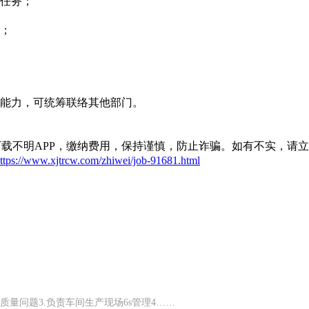
货任务；
务；
变能力，可统筹联络其他部门。
载不明APP，缴纳费用，保持谨慎，防止诈骗。如有不实，请
ttps://www.xjtrcw.com/zhiwei/job-91681.html
质量问题3.负责车间生产现场6s管理4……