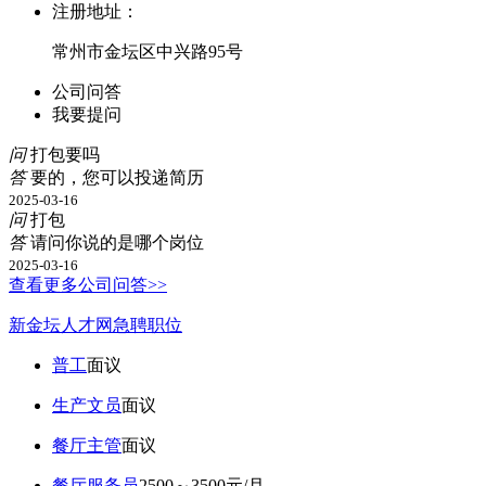
注册地址：
常州市金坛区中兴路95号
公司问答
我要提问
问
打包要吗
答
要的，您可以投递简历
2025-03-16
问
打包
答
请问你说的是哪个岗位
2025-03-16
查看更多公司问答>>
新金坛人才网急聘职位
普工
面议
生产文员
面议
餐厅主管
面议
餐厅服务员
2500～3500元/月