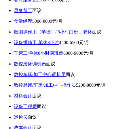
早餐帮工
面议
食堂经理
5000-8000元/月
磨削操作工（学徒）/ 8小时白班，双休
面议
设备维修工-单休8小时
4500-6500元/月
车床工/单休8小时两班倒
6000-9000元/月
数控磨床调机员
面议
数控车床/加工中心调机员
面议
数控磨床/车床/加工中心操作员
5200-8000元/月
材料会计
面议
设备工程师
面议
巡检员
面议
成本会计
面议