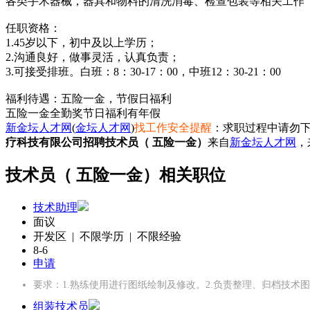
各类手术器械，器具和物料的清洗消毒、检查包装等相关工作
任职资格：
1.45岁以下，初中及以上学历；
2.沟通良好，做事灵活，认真负责；
3.可接受排班。白班：8：30-17：00，中班12：30-21：00
福利待遇：五险一金，节假日福利
五险一金
全勤奖
节日福利
有年假
新金坛人才网
(
金坛人才网
)
找工作安全提醒
：求职过程中请勿下
疗科技有限公司招聘技术员（ 五险一金）
来自
新金坛人才网
，
技术员（ 五险一金）相关职位
技术助理
面议
开发区 | 不限学历 | 不限经验
8-6
申请
要求：1.熟练使用进行图纸绘制及修改。2.负责整理、归档技术
组装技术员