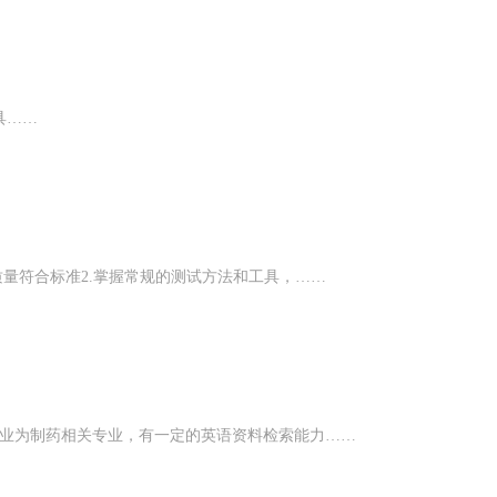
具……
质量符合标准2.掌握常规的测试方法和工具，……
专业为制药相关专业，有一定的英语资料检索能力……