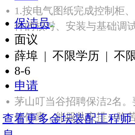
1.按电气图纸完成控制柜
保洁员
件的核对、安装与基础调试
面议
薛埠 | 不限学历 | 不
8-6
申请
茅山叮当谷招聘保洁2名
体健康，能服从安排，吃苦耐
查看更多金坛装配工程师
息