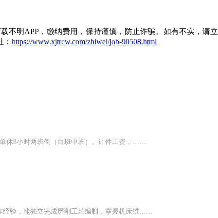
载不明APP，缴纳费用，保持谨慎，防止诈骗。如有不实，请
址：
https://www.xjtrcw.com/zhiwei/job-90508.html
。单休8小时两班倒（白班中班）。计件工资，……
作经验，能独立完成磨削工艺编制，掌握机床维……