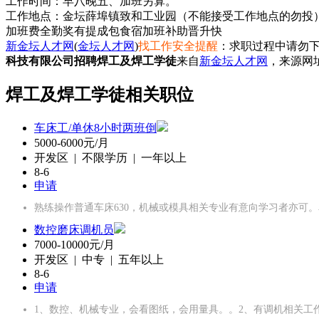
工作时间：早八晚五、加班另算。
加班费
全勤奖
有提成
包食宿
加班补助
晋升快
新金坛人才网
(
金坛人才网
)
找工作安全提醒
：求职过程中请勿下
科技有限公司招聘焊工及焊工学徒
来自
新金坛人才网
，来源网
焊工及焊工学徒相关职位
车床工/单休8小时两班倒
5000-6000元/月
开发区 | 不限学历 | 一年以上
8-6
申请
熟练操作普通车床630，机械或模具相关专业有意向学习者亦可
数控磨床调机员
7000-10000元/月
开发区 | 中专 | 五年以上
8-6
申请
1、数控、机械专业，会看图纸，会用量具。。2、有调机相关工