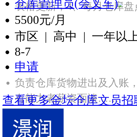
仓库管理员(会叉车)
表格更新；4、每月仓库盘
5500元/月
市区 | 高中 | 一年以
8-7
申请
负责仓库货物进出及入账
有能力者薪资面谈……
查看更多金坛仓库文员招