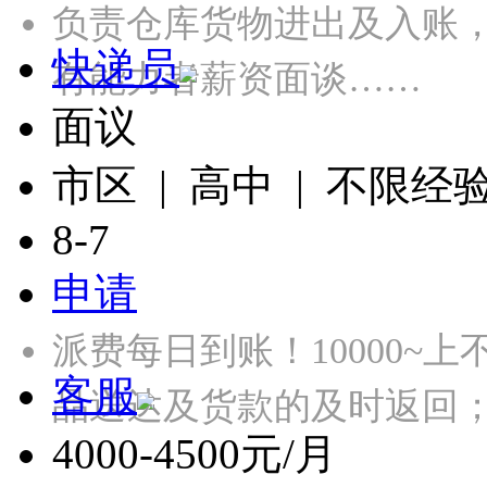
负责仓库货物进出及入账
快递员
有能力者薪资面谈……
面议
市区 | 高中 | 不限经
8-7
申请
派费每日到账！10000~上
客服
品送达及货款的及时返回；
4000-4500元/月