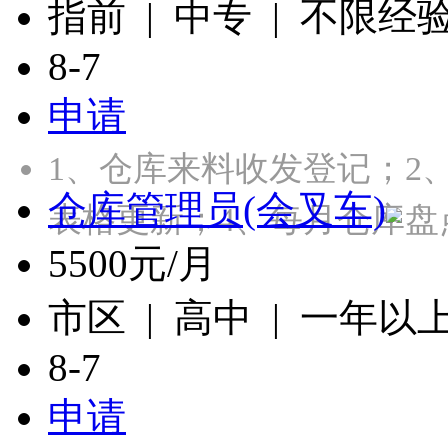
指前 | 中专 | 不限经
8-7
申请
1、仓库来料收发登记；2
仓库管理员(会叉车)
表格更新；4、每月仓库盘
5500元/月
市区 | 高中 | 一年以
8-7
申请