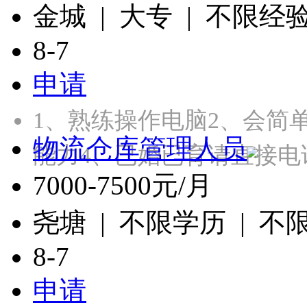
金城 | 大专 | 不限经
8-7
申请
1、熟练操作电脑2、会简
物流仓库管理人员
能力4、已婚已育请直接电
7000-7500元/月
尧塘 | 不限学历 | 不
8-7
申请