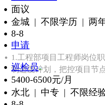
面议
金城 | 不限学历 | 两
8-8
申请
1.工程部项目工程师岗位
巡检员
制进度计划，把控项目节点
5400-6500元/月
水北 | 中专 | 不限经
8-8