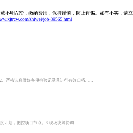
载不明APP，缴纳费用，保持谨慎，防止诈骗。如有不实，请
www.xjtrcw.com/zhiwei/job-89565.html
2、严格认真做好各项检验记录且进行有效归档……
进度计划，把控项目节点。3.现场统筹协调……