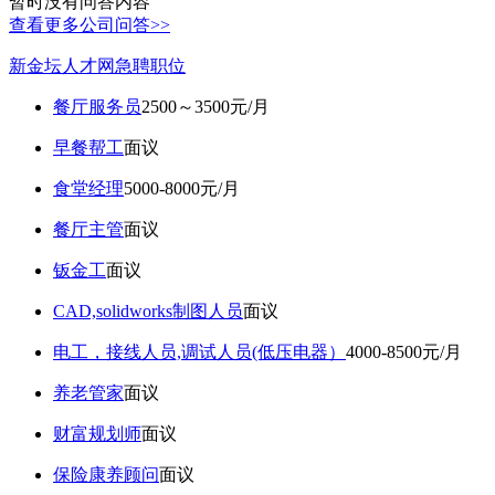
暂时没有问答内容
查看更多公司问答>>
新金坛人才网急聘职位
餐厅服务员
2500～3500元/月
早餐帮工
面议
食堂经理
5000-8000元/月
餐厅主管
面议
钣金工
面议
CAD,solidworks制图人员
面议
电工，接线人员,调试人员(低压电器）
4000-8500元/月
养老管家
面议
财富规划师
面议
保险康养顾问
面议