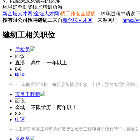
3、能坚决服从领导的安排
环境好
全勤奖
技术培训
旅游
新金坛人才网
(
金坛人才网
)
找工作安全提醒
：求职过程中请勿下
技有限公司招聘缝纫工
来自
新金坛人才网
，来源网址：
https://
缝纫工相关职位
质检员
面议
直溪 | 高中 | 一年以上
8-8
申请
1、车间质量巡检，每日异常情况汇总、上报，异常情况的跟踪；
项目工程师
面议
金城 | 不限学历 | 两年以上
8-8
申请
1.工程部项目工程师岗位职责2.负责工程项目全流程管理，编制
巡检员