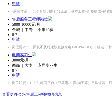
申请
·薪资体系：（1个月培训期）转正后：基本工资+新签提成+续费
售后服务工程师岗位
5000-10000元/月
金城 | 中专 | 不限经验
8-7
申请
岗位要求：（回复不及时建议直接来电15051943583）1.机电
电商实习生
3000元/月
西岗 | 大专 | 应届毕业生
8-7
申请
岗位职责：1. 协助电商平台（亚马逊/抖音/淘宝等）日常运营、
查看更多金坛售后工程师招聘信息