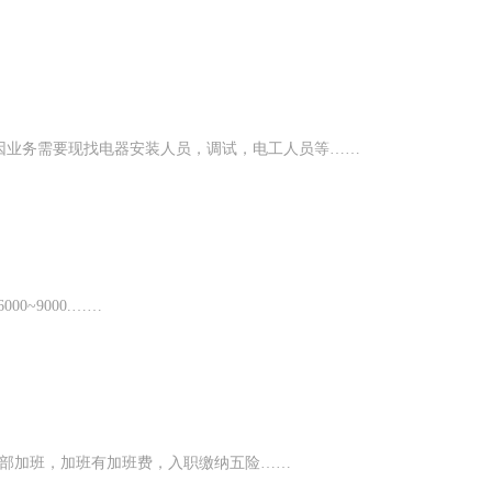
因业务需要现找电器安装人员，调试，电工人员等……
0~9000.……
发部加班，加班有加班费，入职缴纳五险……