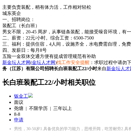
主要负责装配，稍有体力活，工作相对轻松
城东英企
一、招聘岗位：
装配工（长白班）
男女不限，20-45 周岁，从事链条装配，能接受噪音环境，有
二、薪资：22元/小时。综合工资：6500-7500
三、福利：提供住宿，4人间，设施齐全，水电费需自理，免
四、发薪日：每月8号
五险一金
双休
交通方便
有提成
管理规范
有补助
新金坛人才网
(
金坛人才网
)
找工作安全提醒
：求职过程中请勿下
务（江苏）有限公司招聘长白班装配工22/小时
来自
新金坛人才
长白班装配工22/小时相关职位
钣金工
面议
尧塘 | 不限学历 | 三年以上
8-8
申请
男性，30-50岁1.具备优良的学习能力，思维开阔，吃苦耐劳2