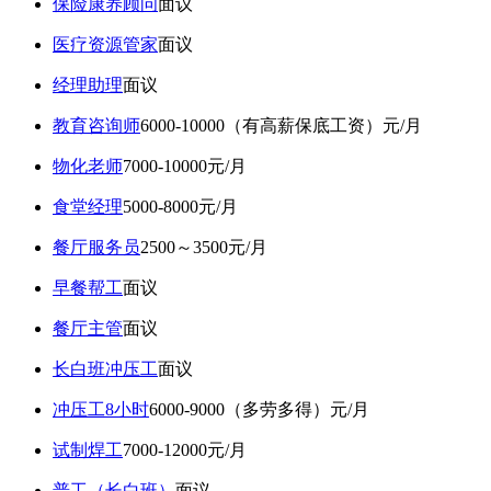
保险康养顾问
面议
医疗资源管家
面议
经理助理
面议
教育咨询师
6000-10000（有高薪保底工资）元/月
物化老师
7000-10000元/月
食堂经理
5000-8000元/月
餐厅服务员
2500～3500元/月
早餐帮工
面议
餐厅主管
面议
长白班冲压工
面议
冲压工8小时
6000-9000（多劳多得）元/月
试制焊工
7000-12000元/月
普工（长白班）
面议