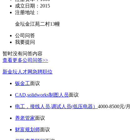
成立日期：
2015
注册地址：
金坛金江苑二村13幢
公司问答
我要提问
暂时没有问答内容
查看更多公司问答>>
新金坛人才网急聘职位
钣金工
面议
CAD,solidworks制图人员
面议
电工，接线人员,调试人员(低压电器）
4000-8500元/月
养老管家
面议
财富规划师
面议