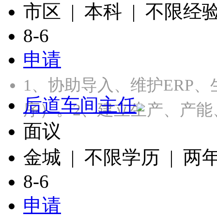
市区 | 本科 | 不限经
8-6
申请
1、协助导入、维护ERP
后道车间主任
序）。2、建立生产、产能
面议
金城 | 不限学历 | 两
8-6
申请