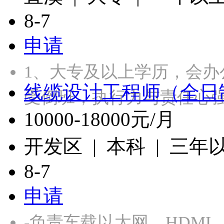
8-7
申请
1、大专及以上学历，会办
线缆设计工程师（全日
受倒班，执行力与责任心强
10000-18000元/月
开发区 | 本科 | 三年
8-7
申请
-负责车载以太网、HDMI