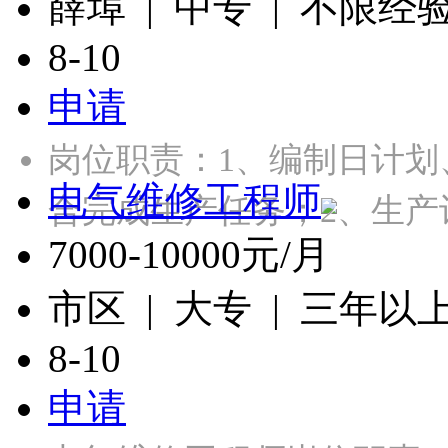
薛埠 | 中专 | 不限经
8-10
申请
岗位职责：1、编制日计
电气维修工程师
合完成生产任务；2、生产
7000-10000元/月
市区 | 大专 | 三年以
8-10
申请