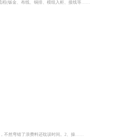
流程(钣金、布线、铜排、模组入柜、接线等……
值，不然弯错了浪费料还耽误时间。2、‌操……