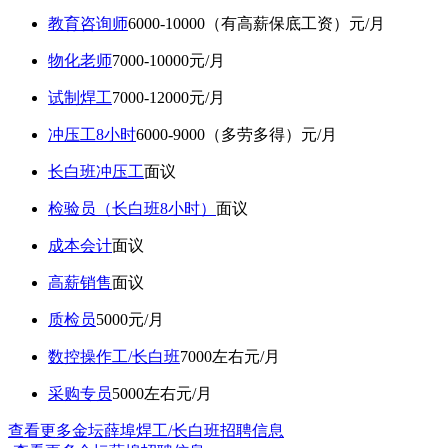
教育咨询师
6000-10000（有高薪保底工资）元/月
物化老师
7000-10000元/月
试制焊工
7000-12000元/月
冲压工8小时
6000-9000（多劳多得）元/月
长白班冲压工
面议
检验员（长白班8小时）
面议
成本会计
面议
高薪销售
面议
质检员
5000元/月
数控操作工/长白班
7000左右元/月
采购专员
5000左右元/月
查看更多金坛薛埠焊工/长白班招聘信息