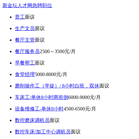
新金坛人才网急聘职位
普工
面议
生产文员
面议
餐厅主管
面议
餐厅服务员
2500～3500元/月
早餐帮工
面议
食堂经理
5000-8000元/月
磨削操作工（学徒）/ 8小时白班，双休
面议
车床工/单休8小时两班倒
6000-9000元/月
设备维修工-单休8小时
4500-6500元/月
数控磨床调机员
面议
数控车床/加工中心调机员
面议