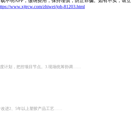
载不明APP，缴纳费用，保持谨慎，防止诈骗。如有不实，请
ttps://www.xjtrcw.com/zhiwei/job-81203.html
进度计划，把控项目节点。3.现场统筹协调……
品设计改进2、5年以上塑胶产品工艺……