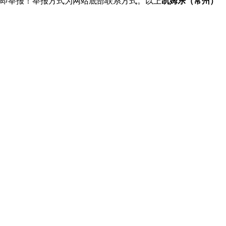
立即举报！举报方式为网站底部联系方式。以上
凯姆乐（常州）