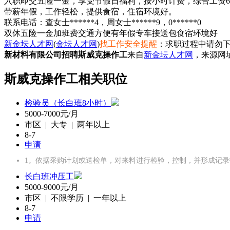
入职即交五险一金，享受节假日福利，按小时计费，综合工资6800
带薪年假，工作轻松，提供食宿，住宿环境好。
联系电话：查女士******4，周女士******9，0******0
双休
五险一金
加班费
交通方便
有年假
专车接送
包食宿
环境好
新金坛人才网
(
金坛人才网
)
找工作安全提醒
：求职过程中请勿下
新材料有限公司招聘斯威克操作工
来自
新金坛人才网
，来源网
斯威克操作工相关职位
检验员（长白班8小时）
5000-7000元/月
市区 | 大专 | 两年以上
8-7
申请
1。依据采购计划或送检单，对来料进行检验，控制，并形成记
长白班冲压工
5000-9000元/月
市区 | 不限学历 | 一年以上
8-7
申请