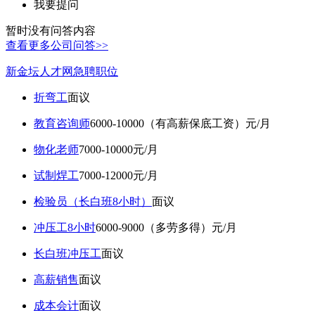
我要提问
暂时没有问答内容
查看更多公司问答>>
新金坛人才网急聘职位
折弯工
面议
教育咨询师
6000-10000（有高薪保底工资）元/月
物化老师
7000-10000元/月
试制焊工
7000-12000元/月
检验员（长白班8小时）
面议
冲压工8小时
6000-9000（多劳多得）元/月
长白班冲压工
面议
高薪销售
面议
成本会计
面议