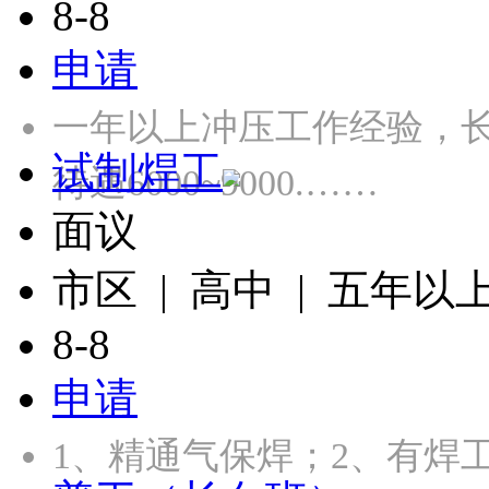
8-8
申请
一年以上冲压工作经验，长白
试制焊工
待遇6000~9000.……
面议
市区 | 高中 | 五年以
8-8
申请
1、精通气保焊；2、有焊