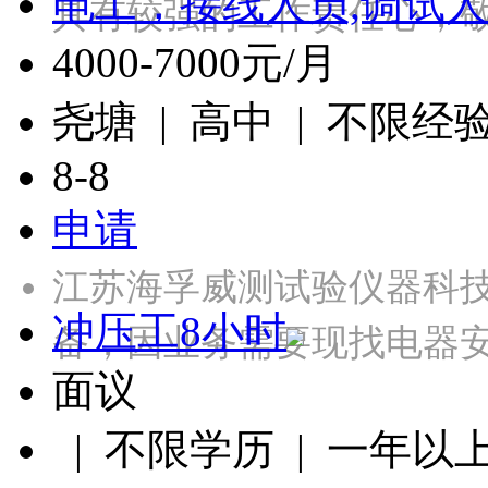
电工，接线人员,调试人
具有较强的工作责任心，
4000-7000元/月
尧塘 | 高中 | 不限经
8-8
申请
江苏海孚威测试验仪器科
冲压工8小时
备，因业务需要现找电器
面议
| 不限学历 | 一年以