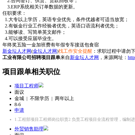
2.合同签订、供货、货款回收等；
3.ERP系统相关订单数据的更新。
任职要求：
1.大专以上学历，英语专业优先，条件优越者可适当放宽；
2.有钣金行业工作经验者优先，英语口语流利者优先；
3.能够读、写简单英文邮件；
4.可以接受应届毕业生。
年终奖
五险一金
加班费
有年假
专车接送
包食宿
新金坛人才网
(
金坛人才网
)
找工作安全提醒
：求职过程中请勿下
工业有限公司招聘项目跟单
来自
新金坛人才网
，来源网址：
htt
项目跟单相关职位
项目工程师
面议
金城 | 不限学历 | 两年以上
8-6
申请
1.工程部项目工程师岗位职责2.负责工程项目全流程管理，编制
外贸销售助理