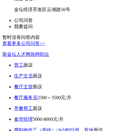
金坛经济开发区云湖路56号
公司问答
我要提问
暂时没有问答内容
查看更多公司问答>>
新金坛人才网急聘职位
普工
面议
生产文员
面议
餐厅主管
面议
餐厅服务员
2500～3500元/月
早餐帮工
面议
食堂经理
5000-8000元/月
磨削操作工（学徒）/ 8小时白班，双休
面议