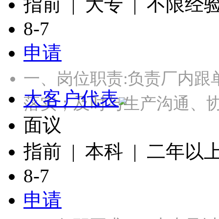
指前 | 大专 | 不限经
8-7
申请
一、岗位职责:负责厂内跟
大客户代表
落实；及时与生产沟通、
面议
指前 | 本科 | 二年以
8-7
申请