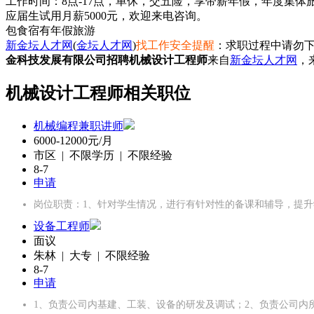
工作时间：8点-17点，单休，交五险，享带薪年假，年度集体
应届生试用月薪5000元，欢迎来电咨询。
包食宿
有年假
旅游
新金坛人才网
(
金坛人才网
)
找工作安全提醒
：求职过程中请勿下
金科技发展有限公司招聘机械设计工程师
来自
新金坛人才网
，
机械设计工程师相关职位
机械编程兼职讲师
6000-12000元/月
市区 | 不限学历 | 不限经验
8-7
申请
岗位职责：1、针对学生情况，进行有针对性的备课和辅导，提升
设备工程师
面议
朱林 | 大专 | 不限经验
8-7
申请
1、负责公司内基建、工装、设备的研发及调试；2、负责公司内