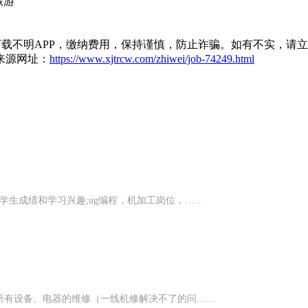
旅游
载不明APP，缴纳费用，保持谨慎，防止诈骗。如有不实，请
来源网址：
https://www.xjtrcw.com/zhiwei/job-74249.html
学生成绩和学习兴趣;ug编程，机加工岗位，……
所有设备、电器的维修（一线机修解决不了的问……