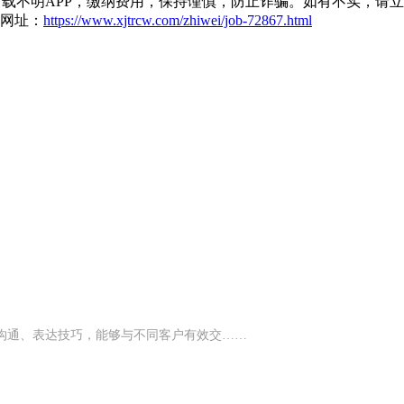
载不明APP，缴纳费用，保持谨慎，防止诈骗。如有不实，请
网址：
https://www.xjtrcw.com/zhiwei/job-72867.html
好的沟通、表达技巧，能够与不同客户有效交……