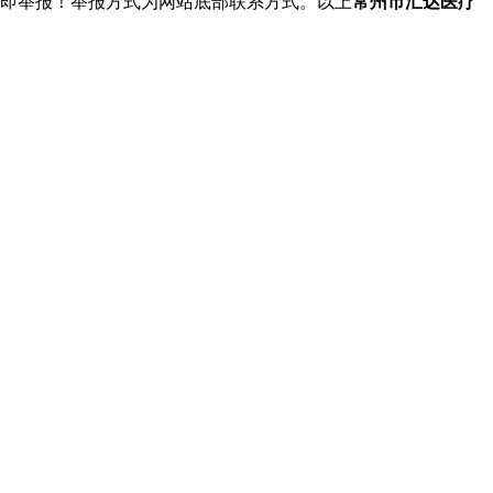
立即举报！举报方式为网站底部联系方式。以上
常州市汇达医疗