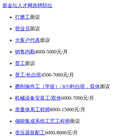
新金坛人才网急聘职位
打磨工
面议
营业员
面议
大客户代表
面议
销售内勤
4000-5000元/月
普工
面议
普工/长白班
4500-7000元/月
磨削操作工（学徒）/ 8小时白班，双休
面议
机械设备安装工/双休
6000-7000元/月
质量体系工程师
8000-15000元/月
储能集成系统工艺工程师
面议
变压器装配工
6000-8000元/月