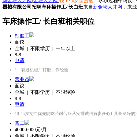
新金坛人才网
(
金坛人才网
)
找工作安全提醒
：求职过程中请勿下
器械有限公司招聘车床操作工/ 长白班
来自
新金坛人才网
，来源
车床操作工/ 长白班相关职位
打磨工
面议
金城 | 不限学历 | 一年以上
8-8
申请
1、有过机械厂打磨工作经验……
营业员
面议
金城 | 不限学历 | 不限经验
8-8
申请
18-45岁女性优先能吃苦耐劳服从安排诚信有责任心1.具备良
普工
4000-6000元/月
金城 | 不限学历 | 不限经验