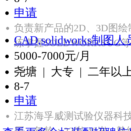
申请
负责新产品的2D、3D图
CAD,solidworks制图人
练掌握SOLDWORKSU
5000-7000元/月
尧塘 | 大专 | 二年以
8-7
申请
江苏海孚威测试验仪器科
历，年龄：22岁-40岁，熟