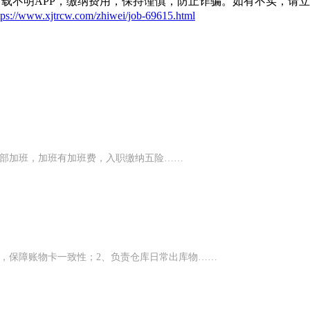
载不明APP，缴纳费用，保持谨慎，防止诈骗。如有不实，请
tps://www.xjtrcw.com/zhiwei/job-69615.html
发部加班，加班有加班费，入职缴纳五险……
，保障账物卡一致性；2、负责仓库日常出库物……