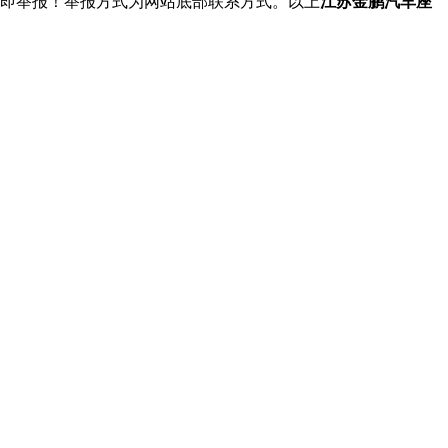
立即举报！举报方式为网站底部联系方式。以上
江苏金鹏汽车座