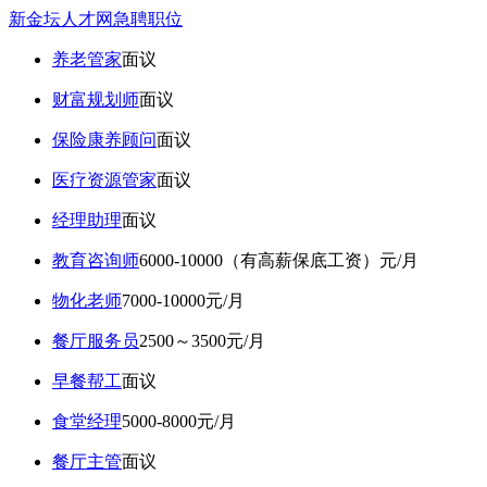
新金坛人才网急聘职位
养老管家
面议
财富规划师
面议
保险康养顾问
面议
医疗资源管家
面议
经理助理
面议
教育咨询师
6000-10000（有高薪保底工资）元/月
物化老师
7000-10000元/月
餐厅服务员
2500～3500元/月
早餐帮工
面议
食堂经理
5000-8000元/月
餐厅主管
面议