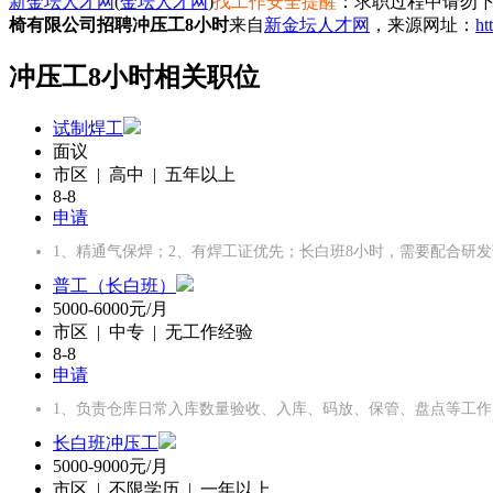
新金坛人才网
(
金坛人才网
)
找工作安全提醒
：求职过程中请勿下
椅有限公司招聘冲压工8小时
来自
新金坛人才网
，来源网址：
ht
冲压工8小时相关职位
试制焊工
面议
市区 | 高中 | 五年以上
8-8
申请
1、精通气保焊；2、有焊工证优先；长白班8小时，需要配合研
普工（长白班）
5000-6000元/月
市区 | 中专 | 无工作经验
8-8
申请
1、负责仓库日常入库数量验收、入库、码放、保管、盘点等工作
长白班冲压工
5000-9000元/月
市区 | 不限学历 | 一年以上