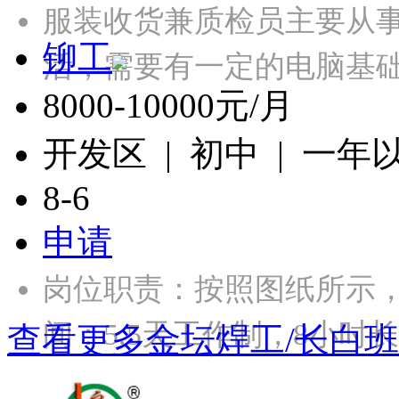
服装收货兼质检员主要从
铆工
活，需要有一定的电脑基础，
8000-10000元/月
开发区 | 初中 | 一年
8-6
申请
岗位职责：按照图纸所示
间：5.5天工作制，8小
查看更多金坛焊工/长白