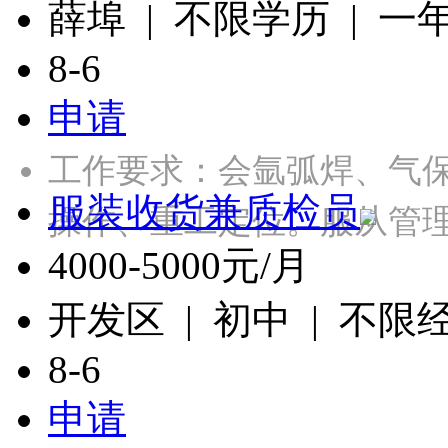
薛埠 | 不限学历 | 一
8-6
申请
工作要求：会氩弧焊、气
服装收货兼质检员
操作、重工定位。服从管
4000-5000元/月
开发区 | 初中 | 不限
8-6
申请