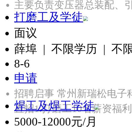
主要负责变压器总装配、引
打磨工及学徒
面议
薛埠 | 不限学历 | 不
8-6
申请
招聘启事 常州新瑞松电子
焊工及焊工学徒
直招1.打磨工10名薪资福
5000-12000元/月