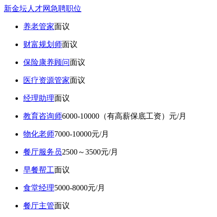
新金坛人才网急聘职位
养老管家
面议
财富规划师
面议
保险康养顾问
面议
医疗资源管家
面议
经理助理
面议
教育咨询师
6000-10000（有高薪保底工资）元/月
物化老师
7000-10000元/月
餐厅服务员
2500～3500元/月
早餐帮工
面议
食堂经理
5000-8000元/月
餐厅主管
面议