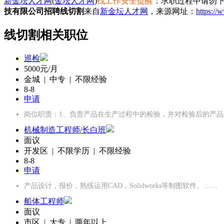
新金坛人才网
(
金坛人才网
)
找工作安全提醒
：求职过程中请勿下
技有限公司招聘线切割
来自
新金坛人才网
，来源网址：
https://
线切割相关职位
巡检
5000元/月
金城 | 中专 | 不限经验
8-8
申请
岗位职责：1、负责产品在生产过程中的检验，并对检验后的产品
机械制造工程师/长白班
面议
开发区 | 不限学历 | 不限经验
8-8
申请
产品设计，报价，熟练运用CAD，Solidworks等制图软件。……
船体工程师
面议
市区 | 大专 | 两年以上