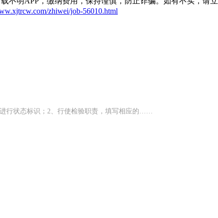
载不明APP，缴纳费用，保持谨慎，防止诈骗。如有不实，请
www.xjtrcw.com/zhiwei/job-56010.html
进行状态标识；2、行使检验职责，填写相应的……