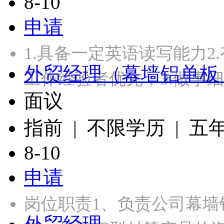
8-10
申请
1.具备一定英语读写能力
外贸经理（幕墙铝单板
工作经验者优先；3.做事
面议
指前 | 不限学历 | 五
8-10
申请
岗位职责1、负责公司幕