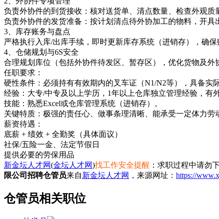
2、外协件专项管理
负责外协件的到货接收：核对送货单、清点数量、检查外观质
负责外协件的发货准备：按计划清点待外协加工的物料，开具
3、库存账务与盘点
严格执行入库/出库手续，即时更新库存系统（进销存），确保
4、仓储规划与6S安全
合理规划库位（包括外协件待发区、暂存区），优化货物及外
任职要求：
硬性条件：必须持有有效期内的叉车证（N1/N2等），具备实
经验：大专/中专及以上学历，1年以上仓库独立管理经验，有
技能：熟悉Excel或仓库管理系统（进销存）。
关键特质：极强的责任心、做事条理清晰、能承受一定体力劳动
薪资待遇：
底薪 + 绩效 + 全勤奖（具体面议）
社保/五险一金、法定节假日
新金坛人才网
(
金坛人才网
)
找工作安全提醒
：求职过程中请勿下
限公司招聘仓管员
来自
新金坛人才网
，来源网址：
https://www.
仓管员相关职位