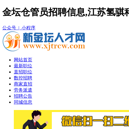
金坛仓管员招聘信息,江苏氢骐
公众号 |
小程序
网站首页
最新职位
直招职位
数控招聘
商家直招
劳务派遣
招聘公告
同城信息