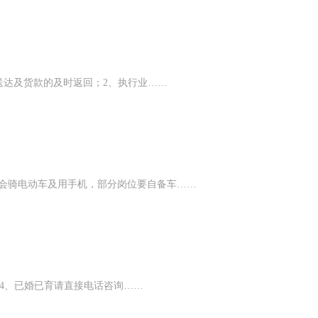
物品送达及货款的及时返回；2、执行业……
。需会骑电动车及用手机，部分岗位要自备车……
力4、已婚已育请直接电话咨询……