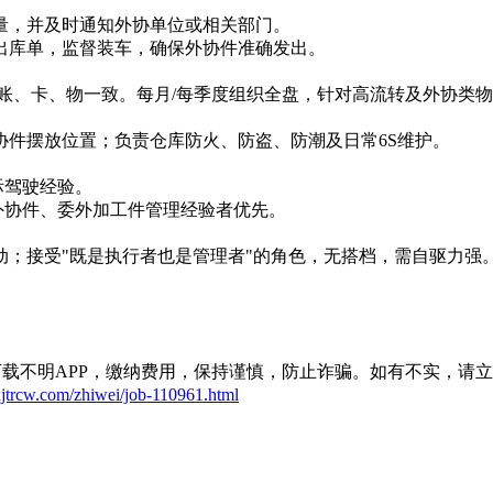
量，并及时通知外协单位或相关部门。
出库单，监督装车，确保外协件准确发出。
账、卡、物一致。每月/每季度组织全盘，针对高流转及外协类
协件摆放位置；负责仓库防火、防盗、防潮及日常6S维护。
际驾驶经验。
外协件、委外加工件管理经验者优先。
；接受"既是执行者也是管理者"的角色，无搭档，需自驱力强
载不明APP，缴纳费用，保持谨慎，防止诈骗。如有不实，请
xjtrcw.com/zhiwei/job-110961.html