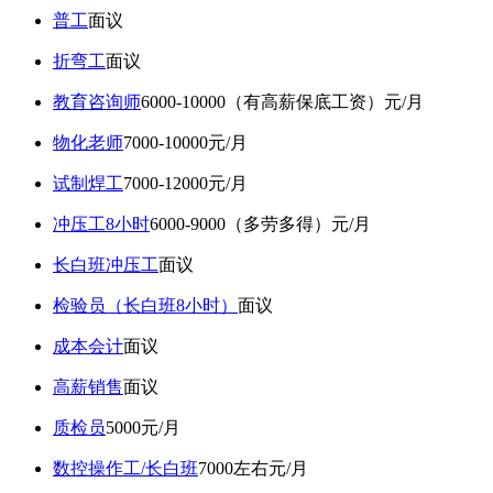
普工
面议
折弯工
面议
教育咨询师
6000-10000（有高薪保底工资）元/月
物化老师
7000-10000元/月
试制焊工
7000-12000元/月
冲压工8小时
6000-9000（多劳多得）元/月
长白班冲压工
面议
检验员（长白班8小时）
面议
成本会计
面议
高薪销售
面议
质检员
5000元/月
数控操作工/长白班
7000左右元/月