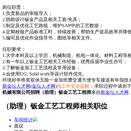
岗位职责：
1.负责新品的审核导入；
2.协助设计钣金产品及相关工装/夹具；
3.制定及优化工艺路线，维护SAP中的工艺数据；
4.定期校核产品标准工时，持续改善，帮助生产提高效率并降
5.编写及优化作业指导书，图纸等相关文件。
任职要求：
1.大学本科及以上学历，机械制造、机电一体化、材料工程等
2.有一年以上钣金工艺相关工作经验，优秀应届毕业生亦可；
3.了解钣金加工工艺流程及常用设备；
4.会使用UG, Solid work等设计软件优先。
环境好
年终奖
双休
五险一金
加班费
交通方便
专车接送
有年假
技
新金坛人才网
(
金坛人才网
)
找工作安全提醒
：求职过程中请勿下
机械有限公司招聘（助理）钣金工艺工程师
来自
新金坛人才网
（助理）钣金工艺工程师相关职位
车间统计
面议