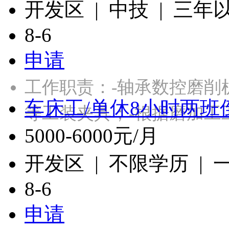
开发区 | 中技 | 三年
8-6
申请
工作职责：-轴承数控磨削
车床工/单休8小时两班
等工装夹具；-根据磨加工
5000-6000元/月
开发区 | 不限学历 |
8-6
申请