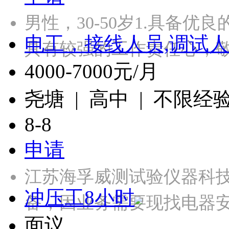
男性，30-50岁1.具备优
电工，接线人员,调试人
具有较强的工作责任心，
4000-7000元/月
尧塘 | 高中 | 不限经
8-8
申请
江苏海孚威测试验仪器科
冲压工8小时
备，因业务需要现找电器
面议