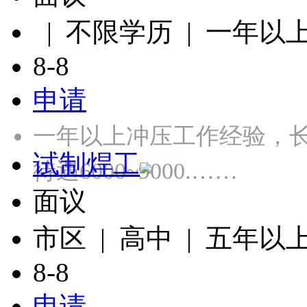
| 不限学历 | 一年以
8-8
申请
一年以上冲压工作经验，长白
试制焊工
待遇6000~9000.……
面议
市区 | 高中 | 五年以
8-8
申请